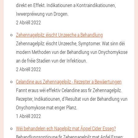
direkt en Effekt. Indikatiounen a Kontraindikatiounen,
Iwwerpréiwung vun Drogen.
2 Abrëll 2022
Zehennagelpilz: éischt Unzeeche a Behandlung
Zehennagelpilz: éischt Unzeeche, Symptomer. Wat sinn déi
modern Methoden vun der Behandlung vun Onychomykose
an de fréie Stadien vun der Infektioun.
2 Abrëll 2022
Celandine aus Zehennagelpilz - Rezepter a Bewäertungen
Fannt eraus wéi effektiv Celandine ass fir Zehennagelpilz.
Rezepter, Indikatiounen, d'Resultat vun der Behandlung vun
Onychomykose mat enger Planz.
1 Abrëll 2022
Wéi behandelen ech Nagelpilz mat Äppel Cider Esseg?
Behandlungsoptioune fir Zehennagelpilz mat Apfel Esseg: