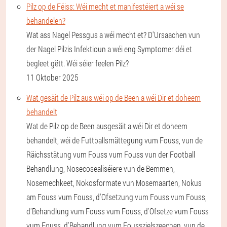
Pilz op de Féiss: Wéi mecht et manifestéiert a wéi se
behandelen?
Wat ass Nagel Pessgus a wéi mecht et? D'Ursaachen vun
der Nagel Pilzis Infektioun a wéi eng Symptomer déi et
begleet gëtt. Wéi séier feelen Pilz?
11 Oktober 2025
Wat gesäit de Pilz aus wéi op de Been a wéi Dir et doheem
behandelt
Wat de Pilz op de Been ausgesäit a wéi Dir et doheem
behandelt, wéi de Futtballsmättegung vum Fouss, vun de
Räichsstätung vum Fouss vum Fouss vun der Football
Behandlung, Nosecosealiséiere vun de Bemmen,
Nosemechkeet, Nokosformate vun Mosemaarten, Nokus
am Fouss vum Fouss, d'Ofsetzung vum Fouss vum Fouss,
d'Behandlung vum Fouss vum Fouss, d'Ofsetze vum Fouss
vum Fouss, d'Behandlung vum Fousszielszeechen, vun de