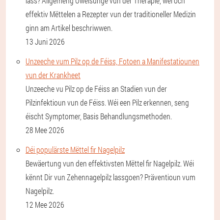
lass? Allgemeng Uweisunge vun der Therapie, wéi och
effektiv Mëttelen a Rezepter vun der traditioneller Medizin
ginn am Artikel beschriwwen.
13 Juni 2026
Unzeeche vum Pilz op de Féiss, Fotoen a Manifestatiounen
vun der Krankheet
Unzeeche vu Pilz op de Féiss an Stadien vun der
Pilzinfektioun vun de Féiss. Wéi een Pilz erkennen, seng
éischt Symptomer, Basis Behandlungsmethoden.
28 Mee 2026
Déi populärste Mëttel fir Nagelpilz
Bewäertung vun den effektivsten Mëttel fir Nagelpilz. Wéi
kënnt Dir vun Zehennagelpilz lassgoen? Präventioun vum
Nagelpilz.
12 Mee 2026