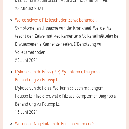
Medikamenter: déi bescht Apdikt an Hausmittel fir Pilz.
23 August 2021
Wéi ee selwer e Pilz tëscht den Zéiwe behandelt
Symptomer an Ursaache vun der Krankheet. Wéi de Pilz
tëscht den Zéiwe mat Medikamenter a Volksheilmëttelen bei
Erwuessenen a Kanner ze heelen. D'Benotzung vu
Volleksmethoden.
25 Juni 2021
Mykose vun de Féiss (Pilz). Symptomer, Diagnos a
Behandlung vu Fousspilz.
Mykose vun de Féiss. Wéi kann ee sech mat engem
Fousspilz infizéieren, wat e Pilz ass. Symptomer, Diagnos a
Behandlung vu Fousspilz.
16 Juni 2021
Wéi gesäit Nagelpilz un de Been an Äerm aus?