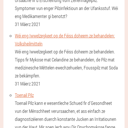
Ursaache fir d'Erscheinung vum Zehennagelpilz.
Symptomer vun enger Pilzinfektioun an der Ufanksstuf. Wéi
eng Medikamenter gi benotzt?
31 Mäerz 2021
Wéi eng Iwwelzegkeet op de Féiss doheem ze behandelen:
Volksheilmitteln
Wéi eng Iwwelzegkeet op de Féiss doheem ze behandelen.
Tipps fir Mykose mat Celandine ze behandelen, de Pilz mat
medizinesche Mëttelen ewechzehuelen, Fousspilz mat Soda
ze bekämpfen.
31 Mäerz 2021
Toenail Pilz
Toenail Pilz kann e wesentleche Schued fir d'Gesondheet
vun der Mënschheet verursaachen, et ass einfach ze
diagnostizéieren duerch konstante Jucken an Irritatiounen
vun der Haut. Mir soen Iech wou Dir Onychomykose fange