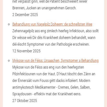
net verpasst ginn, well de Patient beschwéiert iwwer
Brennen, Jucken an unangenehmen Geroch.
2 Dezember 2025
Behandlung vun Nagelpilz Doheem: de schnellsten Wee
Zehennagelpilz ass eng zimlech heefeg Infektioun, also sollt
Dir wësse wéi Dir dës Krankheet doheem behandelt, wann
déi éischt Symptomer vun der Pathologie erscheinen.
12 November 2025
Mykose vun de Féiss: Ursaachen, Symptomer a Behandlung
Mykose vun de Féiss ass eng vun den heefegsten
Pilzinfektiounen vun der Haut. D’Haut tëscht den Zänn an
der Ënnersäit vum Fouss gëtt dacks infizéiert. Modern
antimykotesch Medikamenter - Cremes, Gelen, Salben,
Spraydousen - effektiv mat der Krankheet eens.
27 Oktober 2025