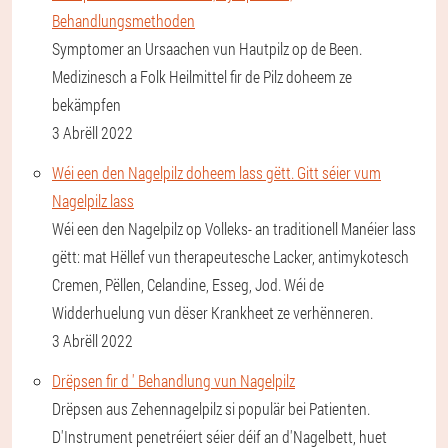
Behandlungsmethoden
Symptomer an Ursaachen vun Hautpilz op de Been.
Medizinesch a Folk Heilmittel fir de Pilz doheem ze
bekämpfen
3 Abrëll 2022
Wéi een den Nagelpilz doheem lass gëtt. Gitt séier vum
Nagelpilz lass
Wéi een den Nagelpilz op Volleks- an traditionell Manéier lass
gëtt: mat Hëllef vun therapeutesche Lacker, antimykotesch
Cremen, Pëllen, Celandine, Esseg, Jod. Wéi de
Widderhuelung vun dëser Krankheet ze verhënneren.
3 Abrëll 2022
Drëpsen fir d ' Behandlung vun Nagelpilz
Drëpsen aus Zehennagelpilz si populär bei Patienten.
D'Instrument penetréiert séier déif an d'Nagelbett, huet