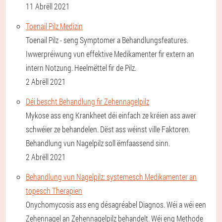
11 Abrëll 2021
Toenail Pilz Medizin
Toenail Pilz - seng Symptomer a Behandlungsfeatures.
Iwwerpréiwung vun effektive Medikamenter fir extern an
intern Notzung. Heelmëttel fir de Pilz.
2 Abrëll 2021
Déi bescht Behandlung fir Zehennagelpilz
Mykose ass eng Krankheet déi einfach ze kréien ass awer
schwéier ze behandelen. Dëst ass wéinst ville Faktoren.
Behandlung vun Nagelpilz soll ëmfaassend sinn.
2 Abrëll 2021
Behandlung vun Nagelpilz: systemesch Medikamenter an
topesch Therapien
Onychomycosis ass eng désagréabel Diagnos. Wéi a wéi een
Zehennagel an Zehennagelpilz behandelt. Wéi eng Methode