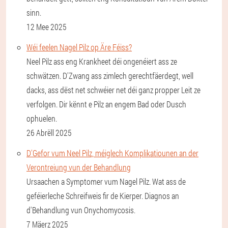
sinn.
12 Mee 2025
Wéi feelen Nagel Pilz op Äre Féiss?
Neel Pilz ass eng Krankheet déi ongenéiert ass ze
schwätzen. D'Zwang ass zimlech gerechtfäerdegt, well
dacks, ass dëst net schwéier net déi ganz propper Leit ze
verfolgen. Dir kënnt e Pilz an engem Bad oder Dusch
ophuelen.
26 Abrëll 2025
D'Gefor vum Neel Pilz, méiglech Komplikatiounen an der
Verontreiung vun der Behandlung
Ursaachen a Symptomer vum Nagel Pilz. Wat ass de
geféierleche Schreifweis fir de Kierper. Diagnos an
d'Behandlung vun Onychomycosis.
7 Mäerz 2025