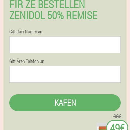
FIR ZE BESTELLEN
ZENIDOL 50% REMISE
Gitt däin Numm an
Gitt Ären Telefon un
KAFEN
98€
49€