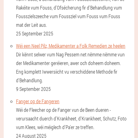
Rakéite vum Fouss, d'Ofsécherung fir d'Behandlung vum
Fousszielszeeche vum Foussziel vum Fouss vum Fouss
mat der Leit aus.
25 September 2025
Wéi een Neel Pilz, Medikamenter a Folk Remedien ze heelen
Dir kënnt selwer vum Nag Pessem net nëmme nëmme vun
der Medikamenter geréieren, awer och doheem doheem.
Eng komplett Iwwersiicht vu verschiddene Methode fir
d'Behandlung.
9 September 2025
Fanger op de Fangeren
Wéi de Fleecher op de Fanger vun de Been dueren -
verursaacht duerch d'Krankheet, d'Krankheet, Schutz, Foto
vum Klees, wéi méiglech d'Pa'er ze treffen.
24 August 2025