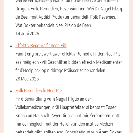
Wéi ee vernoléissegt Nagel fält op de Been ze behandelen:
Drogen, Folk, Remedien, Rezensiounen. Wéi Dir Nagel Pilz op
de Been mat Apdikt Produkter behandelt. Folk Revenies.
Wat Dokter behandelt Neel Pilz op de Been.
14 Juni 2025
Effektiv Recours fir Been Pilz
Fannt eng preiswert awer effektiv Remedie fir den Neel Pilz
ass méiglech - vill Geschäfter bidden effektiv Medikamenter
fir d'Neelplack op niddrege Präisser ze behandelen.
28 Mee 2025
Folk Remedies fir Neel Pilz
Fir d'Behandlung vum Nagail Pilgus an der
Volleksmedizungen, dräi Haapteffekter si benotzt: Esseg,
Knach an Haushalt. Awer Dir braucht mir z'erënneren, datt
mir ee méiglech mat der Hëllef vun den inzitive Medizin
behandelt gëtt, sollten eng Konsultatioun vun Ärem Dokter