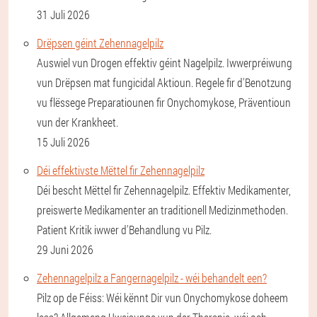
31 Juli 2026
Drëpsen géint Zehennagelpilz
Auswiel vun Drogen effektiv géint Nagelpilz. Iwwerpréiwung
vun Drëpsen mat fungicidal Aktioun. Regele fir d'Benotzung
vu flëssege Preparatiounen fir Onychomykose, Präventioun
vun der Krankheet.
15 Juli 2026
Déi effektivste Mëttel fir Zehennagelpilz
Déi bescht Mëttel fir Zehennagelpilz. Effektiv Medikamenter,
preiswerte Medikamenter an traditionell Medizinmethoden.
Patient Kritik iwwer d'Behandlung vu Pilz.
29 Juni 2026
Zehennagelpilz a Fangernagelpilz - wéi behandelt een?
Pilz op de Féiss: Wéi kënnt Dir vun Onychomykose doheem