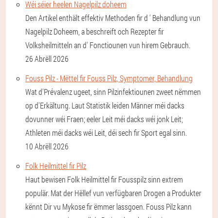
Wéi séier heelen Nagelpilz doheem
Den Artikel enthält effektiv Methoden fir d ' Behandlung vun
Nagelpilz Doheem, a beschreift och Rezepter fir
Volksheilmitteln an d' Fonctiounen vun hirem Gebrauch.
26 Abrëll 2026
Fouss Pilz - Mëttel fir Fouss Pilz, Symptomer, Behandlung
Wat d'Prévalenz ugeet, sinn Pilzinfektiounen zweet nëmmen
op d'Erkältung. Laut Statistik leiden Männer méi dacks
dovunner wéi Fraen; eeler Leit méi dacks wéi jonk Leit;
Athleten méi dacks wéi Leit, déi sech fir Sport egal sinn.
10 Abrëll 2026
Folk Heilmittel fir Pilz
Haut bewisen Folk Heilmittel fir Fousspilz sinn extrem
populär. Mat der Hëllef vun verfügbaren Drogen a Produkter
kënnt Dir vu Mykose fir ëmmer lassgoen. Fouss Pilz kann