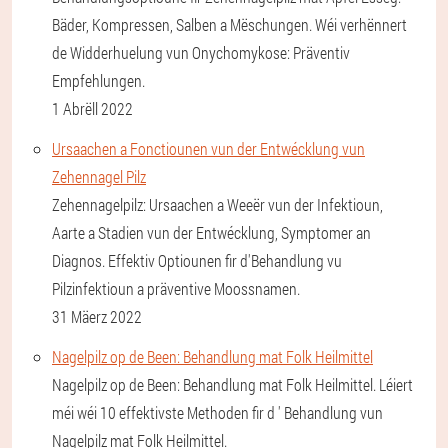
Bäder, Kompressen, Salben a Mëschungen. Wéi verhënnert
de Widderhuelung vun Onychomykose: Präventiv
Empfehlungen.
1 Abrëll 2022
Ursaachen a Fonctiounen vun der Entwécklung vun
Zehennagel Pilz
Zehennagelpilz: Ursaachen a Weeër vun der Infektioun,
Aarte a Stadien vun der Entwécklung, Symptomer an
Diagnos. Effektiv Optiounen fir d'Behandlung vu
Pilzinfektioun a präventive Moossnamen.
31 Mäerz 2022
Nagelpilz op de Been: Behandlung mat Folk Heilmittel
Nagelpilz op de Been: Behandlung mat Folk Heilmittel. Léiert
méi wéi 10 effektivste Methoden fir d ' Behandlung vun
Nagelpilz mat Folk Heilmittel.