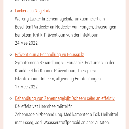
Lacker aus Nagelpilz
Wéi eng Lacker fir Zehennagelpilz funktionnéiert am
Beschten? Virdeeler an Nodeeler vun Fongen, Uweisungen
benotzen, Kritik. Präventioun vun der Infektioun.
24 Mee 2022
Präventioun a Behandlung vu Fousspilz
Symptomer a Behandlung vu Fousspilz. Features vun der
Krankheet bei Kanner. Präventioun, Therapie vu
Pilzinfektioun Doheem, allgemeng Empfehlungen.
17 Mee 2022
Behandlung vun Zehennagelpilz Doheem séier an effektiv
Déi effektivst Heemheelmëttel fir
Zehennagelpilzbehandlung. Medikamenter a Folk Heilmittel
mat Esseg, Jod, Waasserstoffperoxid an aner Zutaten.