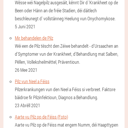
Wësse wéi Nagelpilz ausgesäit, kënnt Dir d 'Krankheet op de
Been oder Hänn an de fréie Stadien, déi däitlech
beschleunegt d' vollstänneg Heelung vun Onychomykose.
5 Juni 2021
Mir behandelen de Pilz
Wéi een de Pilz tëscht den Zéiwe behandelt - d'Ursaachen an
d'Symptomer vun der Krankheet, d'Behandlung mat Salben,
Pëllen, Volleksheilmëttel, Präventioun.
26 Mee 2021
Pilz vun Neel a Féiss
Pilzerkrankungen vun den Neel a Féiss si verbreet. Faktore
bäidroe fir Pilzinfektioun, Diagnos a Behandlung.
23 Abrëll 2021
Aarte vu Pilz op de Féiss (Foto)
Aarte vu Pilz op de Féiss mat engem Numm, déi Haapttypen