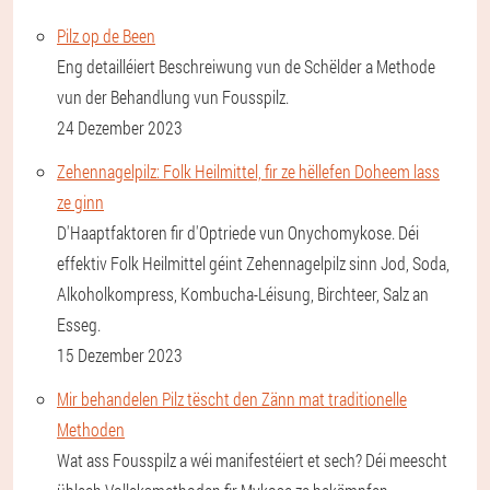
Pilz op de Been
Eng detailléiert Beschreiwung vun de Schëlder a Methode
vun der Behandlung vun Fousspilz.
24 Dezember 2023
Zehennagelpilz: Folk Heilmittel, fir ze hëllefen Doheem lass
ze ginn
D'Haaptfaktoren fir d'Optriede vun Onychomykose. Déi
effektiv Folk Heilmittel géint Zehennagelpilz sinn Jod, Soda,
Alkoholkompress, Kombucha-Léisung, Birchteer, Salz an
Esseg.
15 Dezember 2023
Mir behandelen Pilz tëscht den Zänn mat traditionelle
Methoden
Wat ass Fousspilz a wéi manifestéiert et sech? Déi meescht