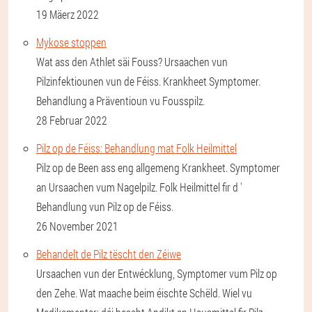
19 Mäerz 2022
Mykose stoppen
Wat ass den Athlet säi Fouss? Ursaachen vun
Pilzinfektiounen vun de Féiss. Krankheet Symptomer.
Behandlung a Präventioun vu Fousspilz.
28 Februar 2022
Pilz op de Féiss: Behandlung mat Folk Heilmittel
Pilz op de Been ass eng allgemeng Krankheet. Symptomer
an Ursaachen vum Nagelpilz. Folk Heilmittel fir d '
Behandlung vun Pilz op de Féiss.
26 November 2021
Behandelt de Pilz tëscht den Zéiwe
Ursaachen vun der Entwécklung, Symptomer vum Pilz op
den Zehe. Wat maache beim éischte Schëld. Wiel vu