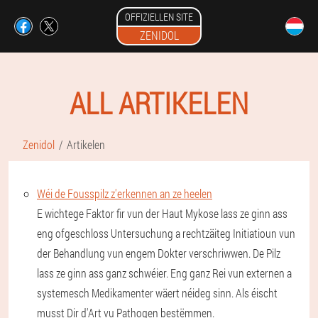
OFFIZIELLEN SITE
ZENIDOL
ALL ARTIKELEN
Zenidol
Artikelen
Wéi de Fousspilz z'erkennen an ze heelen
E wichtege Faktor fir vun der Haut Mykose lass ze ginn ass
eng ofgeschloss Untersuchung a rechtzäiteg Initiatioun vun
der Behandlung vun engem Dokter verschriwwen. De Pilz
lass ze ginn ass ganz schwéier. Eng ganz Rei vun externen a
systemesch Medikamenter wäert néideg sinn. Als éischt
musst Dir d'Art vu Pathogen bestëmmen.