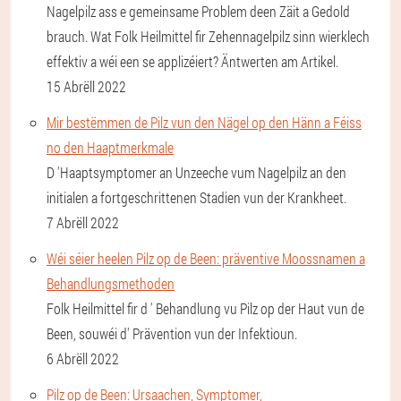
Nagelpilz ass e gemeinsame Problem deen Zäit a Gedold
brauch. Wat Folk Heilmittel fir Zehennagelpilz sinn wierklech
effektiv a wéi een se applizéiert? Äntwerten am Artikel.
15 Abrëll 2022
Mir bestëmmen de Pilz vun den Nägel op den Hänn a Féiss
no den Haaptmerkmale
D 'Haaptsymptomer an Unzeeche vum Nagelpilz an den
initialen a fortgeschrittenen Stadien vun der Krankheet.
7 Abrëll 2022
Wéi séier heelen Pilz op de Been: präventive Moossnamen a
Behandlungsmethoden
Folk Heilmittel fir d ' Behandlung vu Pilz op der Haut vun de
Been, souwéi d' Prävention vun der Infektioun.
6 Abrëll 2022
Pilz op de Been: Ursaachen, Symptomer,