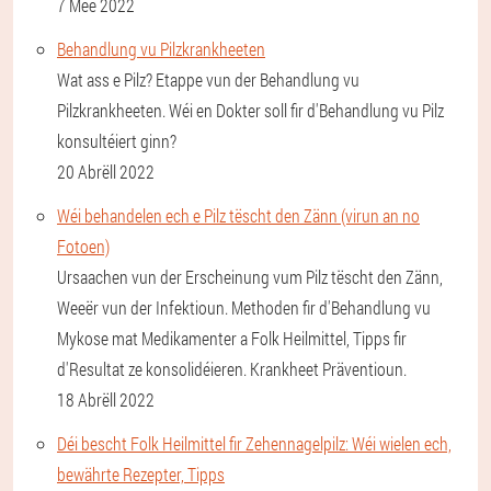
7 Mee 2022
Behandlung vu Pilzkrankheeten
Wat ass e Pilz? Etappe vun der Behandlung vu
Pilzkrankheeten. Wéi en Dokter soll fir d'Behandlung vu Pilz
konsultéiert ginn?
20 Abrëll 2022
Wéi behandelen ech e Pilz tëscht den Zänn (virun an no
Fotoen)
Ursaachen vun der Erscheinung vum Pilz tëscht den Zänn,
Weeër vun der Infektioun. Methoden fir d'Behandlung vu
Mykose mat Medikamenter a Folk Heilmittel, Tipps fir
d'Resultat ze konsolidéieren. Krankheet Präventioun.
18 Abrëll 2022
Déi bescht Folk Heilmittel fir Zehennagelpilz: Wéi wielen ech,
bewährte Rezepter, Tipps