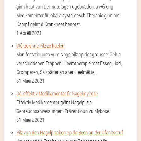
ginn haut vun Dermatologen ugebueden, a wéi eng
Medikamenter fir lokal a systemesch Therapie ginn am
Kampf géint d'Krankheet benotzt.
1 Abrëll 2021
Wéi zeienne Pilz ze heelen
Manifestatiounen vum Nagelpilz op der grousser Zeh a
verschiddenen Etappen. Heemtherapie mat Esseg, Jod,
Gromperen, Salzbäder an aner Heelmëttel.
31 Mäerz 2021
Déi effektiv Medikamenter fir Nagelmykose
Effektiv Medikamenter géint Nagelpilz a
Gebrauchsanweisungen. Präventioun vu Mykose.
31 Mäerz 2021
Pilz vun den Nagelplacken op de Been an der Ufanksstuf