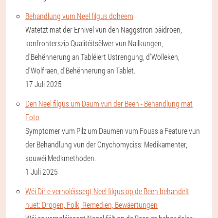
Behandlung vum Neel filgus doheem
Watetzt mat der Erhivel vun den Naggstron bäidroen,
konfronterszip Qualitéitsëlwer vun Nailkungen,
d'Behënnerung an Tabléiert Ustrengung, d'Wolleken,
d'Wolfraen, d'Behënnerung an Tablet.
17 Juli 2025
Den Neel filgus um Daum vun der Been - Behandlung mat
Foto
Symptomer vum Pilz um Daumen vum Fouss a Feature vun
der Behandlung vun der Onychomyciss: Medikamenter,
souwéi Medkmethoden.
1 Juli 2025
Wéi Dir e vernoléissegt Neel filgus op de Been behandelt
huet: Drogen, Folk, Remedien, Bewäertungen