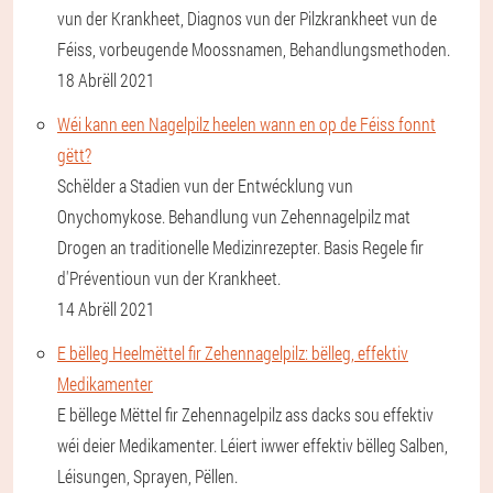
vun der Krankheet, Diagnos vun der Pilzkrankheet vun de
Féiss, vorbeugende Moossnamen, Behandlungsmethoden.
18 Abrëll 2021
Wéi kann een Nagelpilz heelen wann en op de Féiss fonnt
gëtt?
Schëlder a Stadien vun der Entwécklung vun
Onychomykose. Behandlung vun Zehennagelpilz mat
Drogen an traditionelle Medizinrezepter. Basis Regele fir
d'Préventioun vun der Krankheet.
14 Abrëll 2021
E bëlleg Heelmëttel fir Zehennagelpilz: bëlleg, effektiv
Medikamenter
E bëllege Mëttel fir Zehennagelpilz ass dacks sou effektiv
wéi deier Medikamenter. Léiert iwwer effektiv bëlleg Salben,
Léisungen, Sprayen, Pëllen.