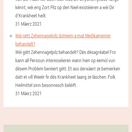
kënnt, wéi eng Zort Pilz op den Neel existéieren a wéi Dir
d'Krankheet heilt.
31 Mäerz 2021
Wéi gëtt Zehennagelpilz doheem a mat Medikamenter
behandelt?
Wéi gëtt Zehennagelpilz behandelt? Dës désagréabel Fro
kann all Persoun interesséieren wann hien op eemol vun
dësem Problem beréiert gëtt. Et ass derwäert ze bemierken
datt et vill Weeër fir dës Krankheet laang ze läschen. Folk
Heilmittel sinn besonnesch beléift.
31 Mäerz 2021