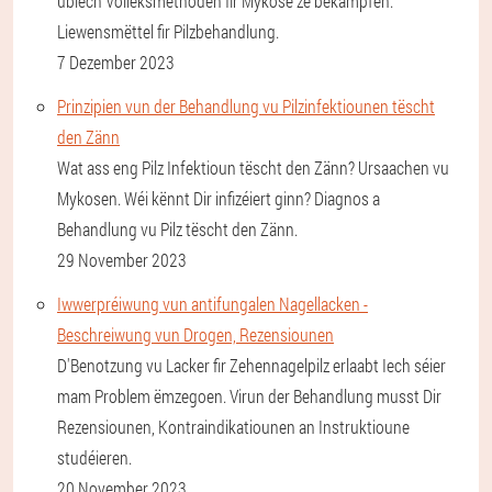
üblech Volleksmethoden fir Mykose ze bekämpfen.
Liewensmëttel fir Pilzbehandlung.
7 Dezember 2023
Prinzipien vun der Behandlung vu Pilzinfektiounen tëscht
den Zänn
Wat ass eng Pilz Infektioun tëscht den Zänn? Ursaachen vu
Mykosen. Wéi kënnt Dir infizéiert ginn? Diagnos a
Behandlung vu Pilz tëscht den Zänn.
29 November 2023
Iwwerpréiwung vun antifungalen Nagellacken -
Beschreiwung vun Drogen, Rezensiounen
D'Benotzung vu Lacker fir Zehennagelpilz erlaabt Iech séier
mam Problem ëmzegoen. Virun der Behandlung musst Dir
Rezensiounen, Kontraindikatiounen an Instruktioune
studéieren.
20 November 2023