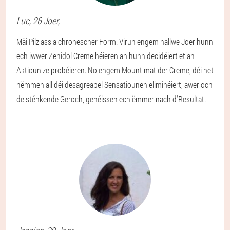
Luc
, 26 Joer,
Mäi Pilz ass a chronescher Form. Virun engem hallwe Joer hunn
ech iwwer Zenidol Creme héieren an hunn decidéiert et an
Aktioun ze probéieren. No engem Mount mat der Creme, déi net
nëmmen all déi desagreabel Sensatiounen eliminéiert, awer och
de sténkende Geroch, genéissen ech ëmmer nach d'Resultat.