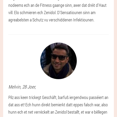
nodeems ech an de Fitness gaange sinn, awer dat dréit d'Haut
vill. Elo schmieren ech Zenidol. D'Sensatiounen sinn am
agreabelsten a Schutz vu verschiddenen Infektiounen.
Melvin
, 28 Joer,
Pilz ass keen trickegt Geschäft, barfuß iergendwou passéiert an
dat ass et! Ech hunn direkt bemierkt datt eppes falsch war, also
hunn ech et net verréckelt an Zenidol bestallt, et war e bëllegen