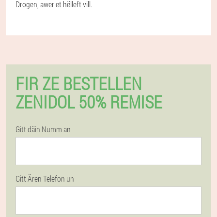
Drogen, awer et hëlleft vill.
FIR ZE BESTELLEN
ZENIDOL 50% REMISE
Gitt däin Numm an
Gitt Ären Telefon un