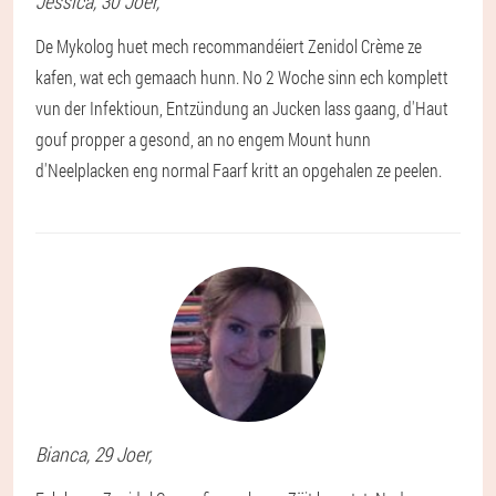
Jessica
, 30 Joer,
De Mykolog huet mech recommandéiert Zenidol Crème ze
kafen, wat ech gemaach hunn. No 2 Woche sinn ech komplett
vun der Infektioun, Entzündung an Jucken lass gaang, d'Haut
gouf propper a gesond, an no engem Mount hunn
d'Neelplacken eng normal Faarf kritt an opgehalen ze peelen.
Bianca
, 29 Joer,