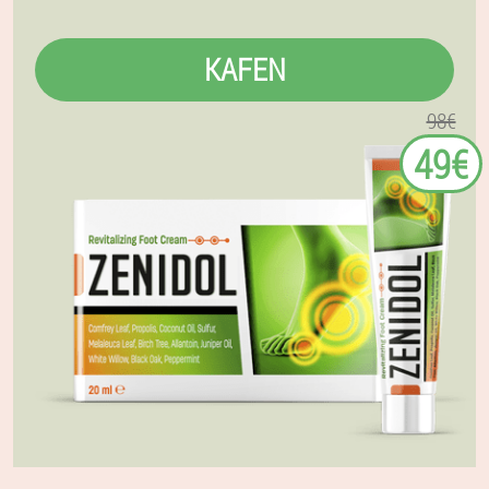
KAFEN
98€
49€