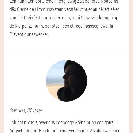
Ech hunn Zenidol Creme fir eng laang Zäit benotzt. Nodeems
dës Creme den Immunsystem verstäerkt huet an hëlleft séier
vun der Pilzinfektioun lass ze ginn, ouni Niewewierkungen op
de Kierper ze hunn, benotzen ech et regelméisseg, awer fir
Präventiounszwecker.
Sabrina
, 32 Joer,
Ech hat ni e Pilz, awer aus irgendege Grënn hunn ech ganz
Angscht dovun. Ech hunn meng Fersen mat Alkohol wëschen