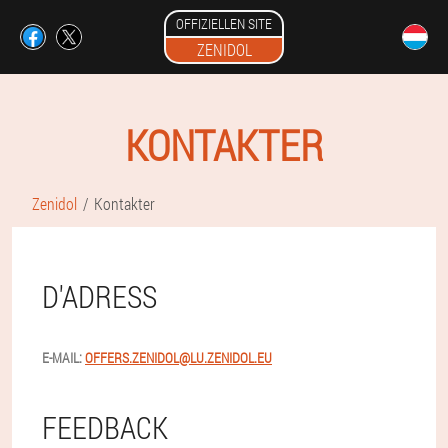
OFFIZIELLEN SITE
ZENIDOL
KONTAKTER
Zenidol
Kontakter
D'ADRESS
E-MAIL:
OFFERS.ZENIDOL@LU.ZENIDOL.EU
FEEDBACK