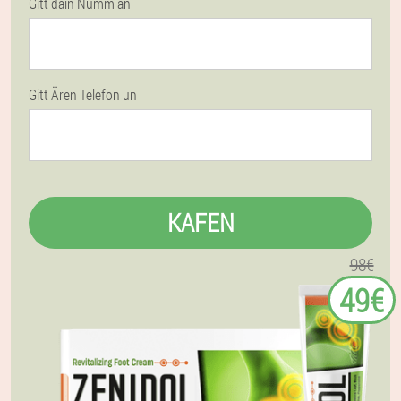
Gitt däin Numm an
Gitt Ären Telefon un
KAFEN
98€
49€