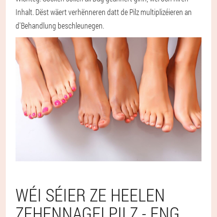
Inhalt. Dëst wäert verhënneren datt de Pilz multiplizéieren an
d'Behandlung beschleunegen.
WÉI SÉIER ZE HEELEN
ZEHENNAGELPILZ - ENG