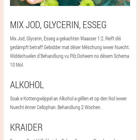
MIX JOD, GLYCERIN, ESSEG
Mix Jod, Glycerin, Esseg a gekachten Waasser 1:2. Reift déi
gedämpft betraff Gebidder mat dëser Mëschung iwwer Nuecht.
Widderhuelen d'Behandlung vu Pilz Doheem no dësem Schema
10 Mol.
ALKOHOL
Soak e Kottengwëppel an Alkohol a gëllen et op den Nol iwwer
Nuecht ënner Cellophan. Behandlung 2 Wochen.
KRAIDER