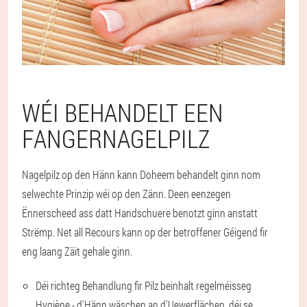
WÉI BEHANDELT EEN
FANGERNAGELPILZ
Nagelpilz op den Hänn kann Doheem behandelt ginn nom
selwechte Prinzip wéi op den Zänn. Deen eenzegen
Ënnerscheed ass datt Handschuere benotzt ginn anstatt
Strëmp. Net all Recours kann op der betroffener Géigend fir
eng laang Zäit gehale ginn.
Déi richteg Behandlung fir Pilz beinhalt regelméisseg
Hygiène - d'Hänn wäschen an d'Uewerflächen, déi se