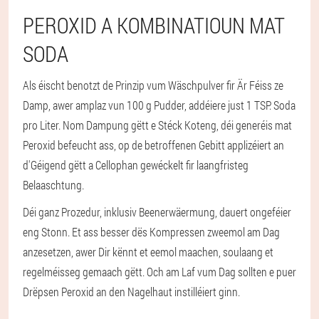
PEROXID A KOMBINATIOUN MAT
SODA
Als éischt benotzt de Prinzip vum Wäschpulver fir Är Féiss ze
Damp, awer amplaz vun 100 g Pudder, addéiere just 1 TSP. Soda
pro Liter. Nom Dampung gëtt e Stéck Koteng, déi generéis mat
Peroxid befeucht ass, op de betroffenen Gebitt applizéiert an
d'Géigend gëtt a Cellophan gewéckelt fir laangfristeg
Belaaschtung.
Déi ganz Prozedur, inklusiv Beenerwäermung, dauert ongeféier
eng Stonn. Et ass besser dës Kompressen zweemol am Dag
anzesetzen, awer Dir kënnt et eemol maachen, soulaang et
regelméisseg gemaach gëtt. Och am Laf vum Dag sollten e puer
Drëpsen Peroxid an den Nagelhaut instilléiert ginn.