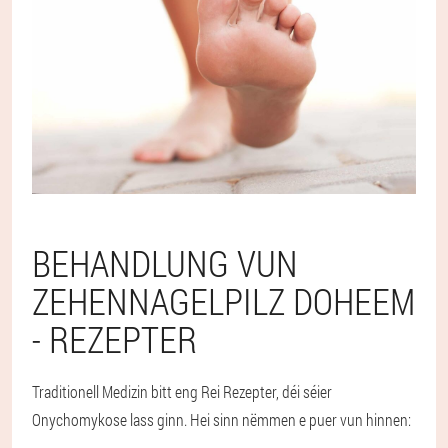
BEHANDLUNG VUN
ZEHENNAGELPILZ DOHEEM
- REZEPTER
Traditionell Medizin bitt eng Rei Rezepter, déi séier
Onychomykose lass ginn. Hei sinn nëmmen e puer vun hinnen: