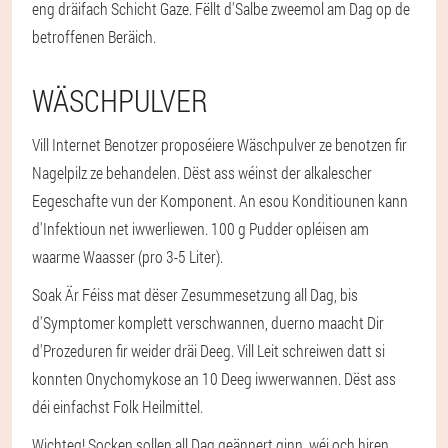
eng dräifach Schicht Gaze. Fëllt d'Salbe zweemol am Dag op de
betroffenen Beräich.
WÄSCHPULVER
Vill Internet Benotzer proposéiere Wäschpulver ze benotzen fir
Nagelpilz ze behandelen. Dëst ass wéinst der alkalescher
Eegeschafte vun der Komponent. An esou Konditiounen kann
d'Infektioun net iwwerliewen. 100 g Pudder opléisen am
waarme Waasser (pro 3-5 Liter).
Soak Är Féiss mat dëser Zesummesetzung all Dag, bis
d'Symptomer komplett verschwannen, duerno maacht Dir
d'Prozeduren fir weider dräi Deeg. Vill Leit schreiwen datt si
konnten Onychomykose an 10 Deeg iwwerwannen. Dëst ass
déi einfachst Folk Heilmittel.
Wichteg! Socken sollen all Dag geännert ginn, wéi och hiren