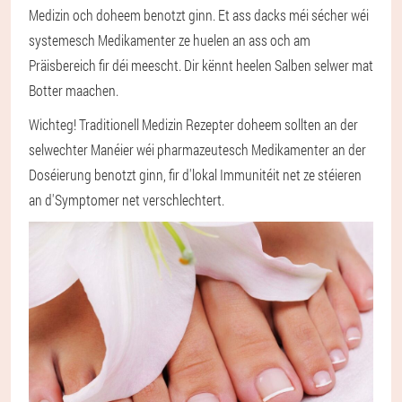
Medizin och doheem benotzt ginn. Et ass dacks méi sécher wéi
systemesch Medikamenter ze huelen an ass och am
Präisbereich fir déi meescht. Dir kënnt heelen Salben selwer mat
Botter maachen.
Wichteg! Traditionell Medizin Rezepter doheem sollten an der
selwechter Manéier wéi pharmazeutesch Medikamenter an der
Doséierung benotzt ginn, fir d'lokal Immunitéit net ze stéieren
an d'Symptomer net verschlechtert.