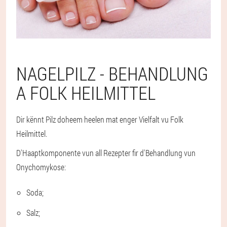
NAGELPILZ - BEHANDLUNG
A FOLK HEILMITTEL
Dir kënnt Pilz doheem heelen mat enger Vielfalt vu Folk
Heilmittel.
D'Haaptkomponente vun all Rezepter fir d'Behandlung vun
Onychomykose:
Soda;
Salz;