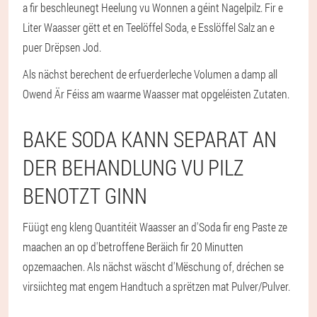
a fir beschleunegt Heelung vu Wonnen a géint Nagelpilz. Fir e
Liter Waasser gëtt et en Teelöffel Soda, e Esslöffel Salz an e
puer Drëpsen Jod.
Als nächst berechent de erfuerderleche Volumen a damp all
Owend Är Féiss am waarme Waasser mat opgeléisten Zutaten.
BAKE SODA KANN SEPARAT AN
DER BEHANDLUNG VU PILZ
BENOTZT GINN
Füügt eng kleng Quantitéit Waasser an d'Soda fir eng Paste ze
maachen an op d'betroffene Beräich fir 20 Minutten
opzemaachen. Als nächst wäscht d'Mëschung of, dréchen se
virsiichteg mat engem Handtuch a sprëtzen mat Pulver/Pulver.