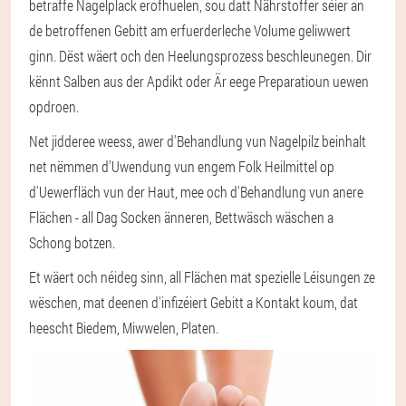
betraffe Nagelplack erofhuelen, sou datt Nährstoffer séier an
de betroffenen Gebitt am erfuerderleche Volume geliwwert
ginn. Dëst wäert och den Heelungsprozess beschleunegen. Dir
kënnt Salben aus der Apdikt oder Är eege Preparatioun uewen
opdroen.
Net jidderee weess, awer d'Behandlung vun Nagelpilz beinhalt
net nëmmen d'Uwendung vun engem Folk Heilmittel op
d'Uewerfläch vun der Haut, mee och d'Behandlung vun anere
Flächen - all Dag Socken änneren, Bettwäsch wäschen a
Schong botzen.
Et wäert och néideg sinn, all Flächen mat spezielle Léisungen ze
wëschen, mat deenen d'infizéiert Gebitt a Kontakt koum, dat
heescht Biedem, Miwwelen, Platen.