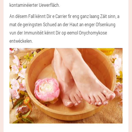
kontaminéierter Uewerfläch.
An dësem Fall kënnt Dir e Carrier fir eng ganz laang Zäit sinn, a
mat de geringsten Schued an der Haut an enger Ofsenkung
vun der Immunitéit kënnt Dir op eemol Onychomykose
entwéckelen.