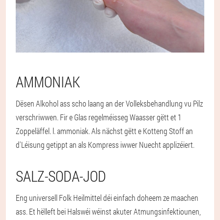
AMMONIAK
Dësen Alkohol ass scho laang an der Volleksbehandlung vu Pilz
verschriwwen. Fir e Glas regelméisseg Waasser gëtt et 1
Zoppeläffel. l. ammoniak. Als nächst gëtt e Kotteng Stoff an
d'Léisung getippt an als Kompress iwwer Nuecht applizéiert.
SALZ-SODA-JOD
Eng universell Folk Heilmittel déi einfach doheem ze maachen
ass. Et hëlleft bei Halswéi wéinst akuter Atmungsinfektiounen,