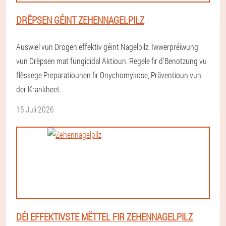
DRËPSEN GÉINT ZEHENNAGELPILZ
Auswiel vun Drogen effektiv géint Nagelpilz. Iwwerpréiwung
vun Drëpsen mat fungicidal Aktioun. Regele fir d'Benotzung vu
flëssege Preparatiounen fir Onychomykose, Präventioun vun
der Krankheet.
15 Juli 2026
DÉI EFFEKTIVSTE MËTTEL FIR ZEHENNAGELPILZ