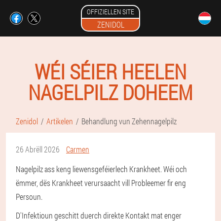
OFFIZIELLEN SITE
ZENIDOL
WÉI SÉIER HEELEN
NAGELPILZ DOHEEM
Zenidol
Artikelen
Behandlung vun Zehennagelpilz
26 Abrëll 2026
Carmen
Nagelpilz ass keng liewensgeféierlech Krankheet. Wéi och
ëmmer, dës Krankheet verursaacht vill Probleemer fir eng
Persoun.
D'Infektioun geschitt duerch direkte Kontakt mat enger