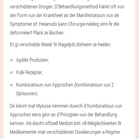
verschiddenen Drogen. D'Behandlungsmethod hänkt oft vun
der Form vun der Krankheet an der Manifestatioun vun de
Symptomer of. Heiansdo kann Chirurgie néideg sinn fir déi
deforméiert Plack ze läschen.
Et gi verschidde Weeër fir Nagelpilz doheem ze heelen:
Apdikt Produiten;
Folk Rezepter;
Kombinatioun vun Approchen (Kombinatioun vun 2
Optiounen).
Dir kënnt mat Mykose nëmmen duerch d'Kombinatioun vun
Approchen eens ginn an d'Prinzipien vun der Behandlung
kennen. Als éischt offiziell Medizin bitt vill Méiglechkeeten fir
Medikamenter mat verschiddenen Doséierungen a Regime.