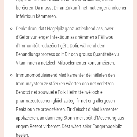
beréieren. Da musst Dir an Zukunft net mat enger ähnlecher
Infektioun këmmeren.
Denkt drun, datt Nagelpilz ganz ustiechend ass, awer
d'Gefor vun enger Infektioun ass nëmmen a Fäll wou
d'Immunitéit reduzéiert gëtt. Dofir, während dem
Behandlungsprozess sollt Dir och grouss Quantitéite vu
Vitaminnen a nëtzlech Mikroelementer konsuméieren.
Immunomoduléierend Medikamenter déi hëllefen den
Immunsystem ze stäerken wäerten och net verletzen.
Benotzt net souwuel e Folk Heilmittel wéi och e
pharmazeuteschen gläichzäiteg, fir net eng allergesch
Reaktioun ze provozéieren. Fir d'éischt d'Medikamenter
applizéieren, an dann eng Stonn méi spéit d'Mëschung aus
engem Rezept virbereet. Dëst wäert séier Fangernagelpilz
heelen.