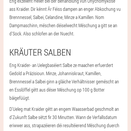
Eng exzellent Hëllef bei der Behandlung vun Onychomykose
ass Kraider. Dir kënnt Är Féiss dampen an enger Abkochung vu
Brennnessel, Salbei, Celandine, Minze a Kamillen. Nom
Dampmaschinn, mëschen déiselwecht Mëschung a gitt se an
d'Sock. Also schlofen an der Nuecht.
KRÄUTER SALBEN
Eng Kraider- an Uelegbaséiert Salbe ze maachen erfuerdert
Gedold a Präzisioun. Minze, Johanniskraut, Kamillen,
Brennnessel a Salbei ginn a gläiche Verhältnisser gemëscht an
en Esslöffel gëtt aus dëser Mëschung op 100 g Botter
bäigefüügt.
D'Ueleg mat Kraider gëtt an engem Waasserbad geschmolt an
d'Zukunft Salbe sëtzt fir 30 Minutten. Wann de Verfallsdatum
eriwwer ass, strapazéieren déi resultéierend Mëschung duerch