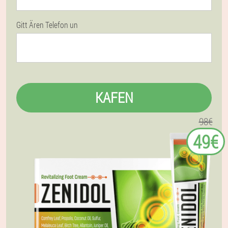
Gitt Ären Telefon un
KAFEN
98€
49€