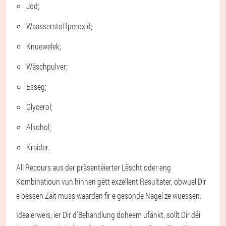
Jod;
Waasserstoffperoxid;
Knuewelek;
Wäschpulver;
Esseg;
Glycerol;
Alkohol;
Kraider.
All Recours aus der präsentéierter Lëscht oder eng
Kombinatioun vun hinnen gëtt exzellent Resultater, obwuel Dir
e bëssen Zäit muss waarden fir e gesonde Nagel ze wuessen.
Idealerweis, ier Dir d'Behandlung doheem ufänkt, sollt Dir déi