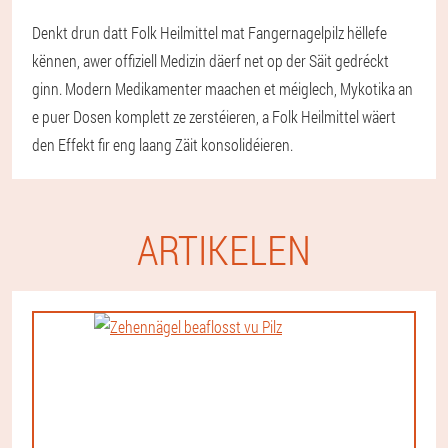
Denkt drun datt Folk Heilmittel mat Fangernagelpilz hëllefe
kënnen, awer offiziell Medizin däerf net op der Säit gedréckt
ginn. Modern Medikamenter maachen et méiglech, Mykotika an
e puer Dosen komplett ze zerstéieren, a Folk Heilmittel wäert
den Effekt fir eng laang Zäit konsolidéieren.
ARTIKELEN