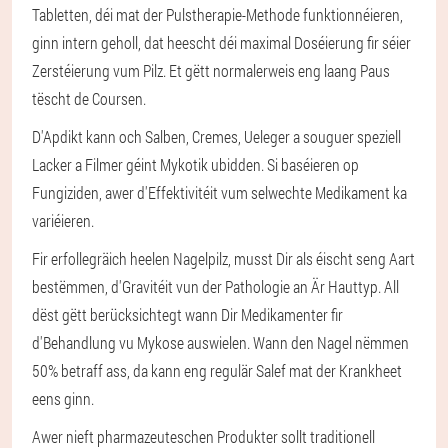
Tabletten, déi mat der Pulstherapie-Methode funktionnéieren,
ginn intern geholl, dat heescht déi maximal Doséierung fir séier
Zerstéierung vum Pilz. Et gëtt normalerweis eng laang Paus
tëscht de Coursen.
D'Apdikt kann och Salben, Cremes, Ueleger a souguer speziell
Lacker a Filmer géint Mykotik ubidden. Si baséieren op
Fungiziden, awer d'Effektivitéit vum selwechte Medikament ka
variéieren.
Fir erfollegräich heelen Nagelpilz, musst Dir als éischt seng Aart
bestëmmen, d'Gravitéit vun der Pathologie an Är Hauttyp. All
dëst gëtt berücksichtegt wann Dir Medikamenter fir
d'Behandlung vu Mykose auswielen. Wann den Nagel nëmmen
50% betraff ass, da kann eng regulär Salef mat der Krankheet
eens ginn.
Awer nieft pharmazeuteschen Produkter sollt traditionell