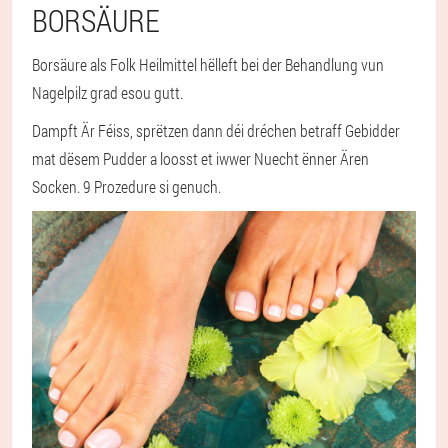
BORSÄURE
Borsäure als Folk Heilmittel hëlleft bei der Behandlung vun
Nagelpilz grad esou gutt.
Dampft Är Féiss, sprëtzen dann déi dréchen betraff Gebidder
mat dësem Pudder a loosst et iwwer Nuecht ënner Ären
Socken. 9 Prozedure si genuch.