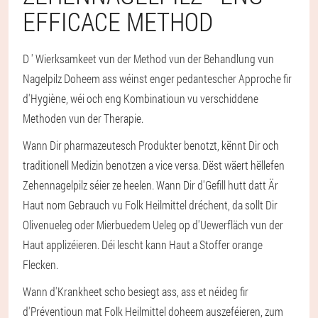
EFFICACE METHOD
D ' Wierksamkeet vun der Method vun der Behandlung vun
Nagelpilz Doheem ass wéinst enger pedantescher Approche fir
d'Hygiène, wéi och eng Kombinatioun vu verschiddene
Methoden vun der Therapie.
Wann Dir pharmazeutesch Produkter benotzt, kënnt Dir och
traditionell Medizin benotzen a vice versa. Dëst wäert hëllefen
Zehennagelpilz séier ze heelen. Wann Dir d'Gefill hutt datt Är
Haut nom Gebrauch vu Folk Heilmittel dréchent, da sollt Dir
Olivenueleg oder Mierbuedem Ueleg op d'Uewerfläch vun der
Haut applizéieren. Déi lescht kann Haut a Stoffer orange
Flecken.
Wann d'Krankheet scho besiegt ass, ass et néideg fir
d'Préventioun mat Folk Heilmittel doheem auszeféieren, zum