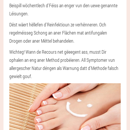
Beispill wöchentlech d'Féiss an enger vun den uewe genannte
Léisungen.
Dëst wäert hëllefen d'Reinfektioun ze verhënneren. Och
regelméisseg Schong an aner Flächen mat antifungalen
Drogen oder aner Mëttel behandelen.
Wichteg! Wann de Recours net gëeegent ass, musst Dir
ophalen an eng aner Method probéieren. All Symptomer vun
allergescher Natur déngen als Warnung datt d'Methode falsch
gewielt gouf.