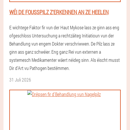
WÉI DE FOUSSPILZ Z'ERKENNEN AN ZE HEELEN
E wichtege Faktor fir vun der Haut Mykose lass ze ginn ass eng
ofgeschloss Untersuchung a rechtzäiteg Initiatioun vun der
Behandlung vun engem Dokter verschriwwen. De Pilz lass ze
ginn ass ganz schwéier. Eng ganz Rei vun externen a
systemesch Medikamenter wäert néideg sinn. Als éischt musst
Dir d'Art vu Pathogen bestëmmen.
31 Juli 2026