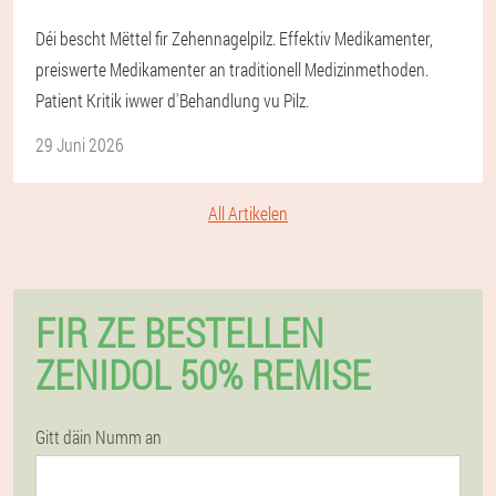
Déi bescht Mëttel fir Zehennagelpilz. Effektiv Medikamenter,
preiswerte Medikamenter an traditionell Medizinmethoden.
Patient Kritik iwwer d'Behandlung vu Pilz.
29 Juni 2026
All Artikelen
FIR ZE BESTELLEN
ZENIDOL 50% REMISE
Gitt däin Numm an