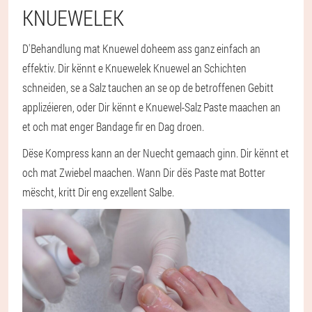
KNUEWELEK
D'Behandlung mat Knuewel doheem ass ganz einfach an
effektiv. Dir kënnt e Knuewelek Knuewel an Schichten
schneiden, se a Salz tauchen an se op de betroffenen Gebitt
applizéieren, oder Dir kënnt e Knuewel-Salz Paste maachen an
et och mat enger Bandage fir en Dag droen.
Dëse Kompress kann an der Nuecht gemaach ginn. Dir kënnt et
och mat Zwiebel maachen. Wann Dir dës Paste mat Botter
mëscht, kritt Dir eng exzellent Salbe.