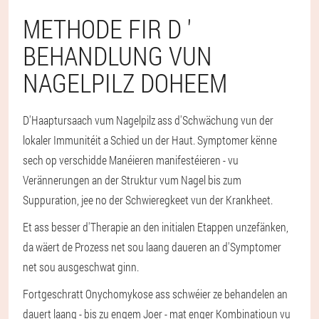
METHODE FIR D '
BEHANDLUNG VUN
NAGELPILZ DOHEEM
D'Haaptursaach vum Nagelpilz ass d'Schwächung vun der
lokaler Immunitéit a Schied un der Haut. Symptomer kënne
sech op verschidde Manéieren manifestéieren - vu
Verännerungen an der Struktur vum Nagel bis zum
Suppuration, jee no der Schwieregkeet vun der Krankheet.
Et ass besser d'Therapie an den initialen Etappen unzefänken,
da wäert de Prozess net sou laang daueren an d'Symptomer
net sou ausgeschwat ginn.
Fortgeschratt Onychomykose ass schwéier ze behandelen an
dauert laang - bis zu engem Joer - mat enger Kombinatioun vu