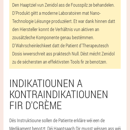
Den Haaptziel vun Zenidol ass de Fousspilz ze behandelen.
D'Produkt gëtt a moderne Laboratoiren mat Nano-
Technologie Léisunge produzéiert. Et war dank hinnen datt
den Hiersteller konnt de Verhältnis vun aktiven an
zousätzleche Komponente genau bestëmmen.
D'Wahrscheinlechkeet datt de Patient d'Therapeutesch
Dosis iwwerschreit ass praktesch Null. Dëst mécht Zenidol
zu de séchersten an effektivsten Tools fir ze benotzen.
INDIKATIOUNEN A
KONTRAINDIKATIOUNEN
FIR D'CRÈME
Dës Instruktioune sollen de Patiente erkläre wéi een de
Medikament benotzt. Déi Haaptsaach Dir musst wëssen ass wéi