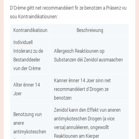
D'Crème gëtt net recommandéiert fir ze benotzen a Präsenz vu
sou Kontraindikatiounen:
Kontraindikatioun
Beschreiwung
Individuell
Intoleranz zu de
Allergesch Reaktiounen op
Bestanddeeler
Substanzen déi Zenidol ausmaachen
vun der Crème
Kanner ënner 14 Joer sinn net
Alter ënner 14
recommandéiert d'Drogen ze
Joer
benotzen
Zenidol kann den Effekt vun aneren
Benotzung vun
antimykoteschen Drogen (a vice
anere
versa) annuléieren, ongewollt
antimykoteschen
Reaktiounen am Kierper