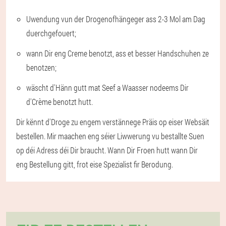
Uwendung vun der Drogenofhängeger ass 2-3 Mol am Dag
duerchgefouert;
wann Dir eng Creme benotzt, ass et besser Handschuhen ze
benotzen;
wäscht d'Hänn gutt mat Seef a Waasser nodeems Dir
d'Crème benotzt hutt.
Dir kënnt d'Droge zu engem verstännege Präis op eiser Websäit
bestellen. Mir maachen eng séier Liwwerung vu bestallte Suen
op déi Adress déi Dir braucht. Wann Dir Froen hutt wann Dir
eng Bestellung gitt, frot eise Spezialist fir Berodung.