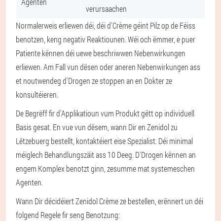
Agenten
verursaachen
Normalerweis erliewen déi, déi d'Crème géint Pilz op de Féiss
benotzen, keng negativ Reaktiounen. Wéi och ëmmer, e puer
Patiente kënnen déi uewe beschriwwen Nebenwirkungen
erliewen. Am Fall vun dësen oder aneren Nebenwirkungen ass
et noutwendeg d'Drogen ze stoppen an en Dokter ze
konsultéieren.
De Begrëff fir d'Applikatioun vum Produkt gëtt op individuell
Basis gesat. En vue vun dësem, wann Dir en Zenidol zu
Lëtzebuerg bestellt, kontaktéiert eise Spezialist. Déi minimal
méiglech Behandlungszäit ass 10 Deeg. D'Drogen kënnen an
engem Komplex benotzt ginn, zesumme mat systemeschen
Agenten.
Wann Dir décidéiert Zenidol Crème ze bestellen, erënnert un déi
folgend Regele fir seng Benotzung: