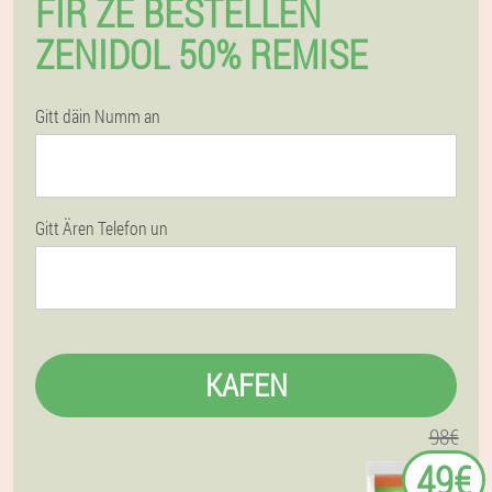
FIR ZE BESTELLEN
ZENIDOL 50% REMISE
Gitt däin Numm an
Gitt Ären Telefon un
KAFEN
98€
49€