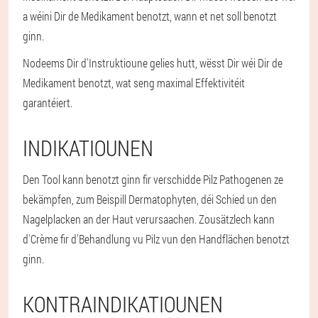
a wéini Dir de Medikament benotzt, wann et net soll benotzt
ginn.
Nodeems Dir d'Instruktioune gelies hutt, wësst Dir wéi Dir de
Medikament benotzt, wat seng maximal Effektivitéit
garantéiert.
INDIKATIOUNEN
Den Tool kann benotzt ginn fir verschidde Pilz Pathogenen ze
bekämpfen, zum Beispill Dermatophyten, déi Schied un den
Nagelplacken an der Haut verursaachen. Zousätzlech kann
d'Crème fir d'Behandlung vu Pilz vun den Handflächen benotzt
ginn.
KONTRAINDIKATIOUNEN