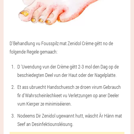
D'Behandlung vu Fousspilz mat Zenidol Crème gëtt no de
folgende Regele gemaach:
D 'Uwendung vun der Crème gëtt 2-3 mol den Dag op de
beschiedegten Deel vun der Haut oder der Nagelplatte.
Et ass ubruecht Handschuesch ze droen virum Gebrauch
fir d'Wahrscheinlechkeet vu Verletzungen op aner Deeler
vum Kierper ze minimiséieren.
Nodeems Dir Zenidol ugewannt hutt, wäscht Är Hänn mat
Seef an Desinfektiounsléisung.